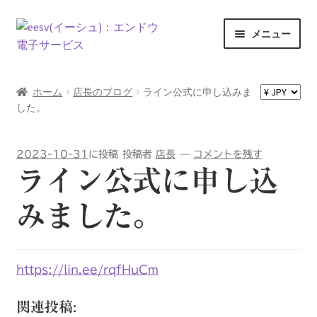
ナ
コ
メニュー
ビ
ン
ゲ
テ
ホーム
ー
ン
ホーム
店長のブログ
ライン公式に申し込みま
シ
ツ
した。
Exceed expectations
ョ
へ
ン
ス
お問い合わせ
へ
キ
2023-10-31
に投稿
投稿者
店長
—
コメントを残す
ス
ッ
ライン公式に申し込
お買い物カゴ
キ
プ
ッ
みました。
プ
カート
ショップ
https://lin.ee/rqfHuCm
スタートいたしました。
関連投稿: