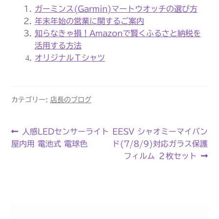
ガーミンス(Garmin)マートウオッチの選び方
ブログ
年末年始の営業に関するご案内
知らなきゃ損！Amazonで賢くふるさと納税を
プライバシーポリシー
活用する方法
オリジナルＴシャツ
マイアカウント
メンバー
カテゴリー:
店長のブログ
会社概要
投
前
次
人感LEDセンサーライト
EESV シャオミーマイバン
商品・サービス
の
の
屋内用 電池式 電球色
ド(7/8/9)対応ガラス保護
稿
投
投
フィルム ２枚セット
支払い
ナ
稿:
稿:
ビ
ゲ