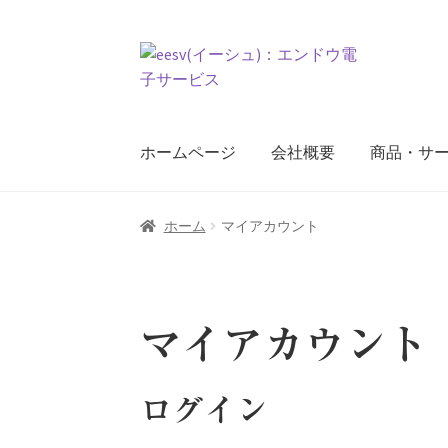
ナ
コ
ビ
ン
ゲ
テ
ー
ン
ホームページ
会社概要
商品・サ
シ
ツ
ョ
へ
ン
ス
ホーム
Exceed expectations
お問い合わせ
お
ホーム
マイアカウント
へ
キ
ス
ッ
プライバシーポリシー
マイアカウント
メ
キ
プ
ッ
プ
マイアカウント
ログイン