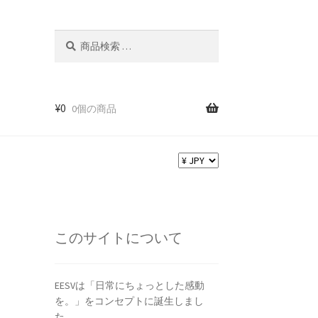
検
検
索
索
対
象:
¥
0
0個の商品
このサイトについて
EESVは「日常にちょっとした感動
を。」をコンセプトに誕生しまし
た。