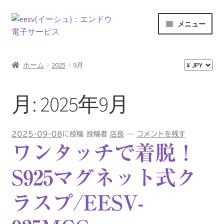
ナ
コ
メニュー
ビ
ン
ゲ
テ
ホーム
ー
ン
ホーム
2025
9月
シ
ツ
Exceed expectations
ョ
へ
ン
ス
月:
2025年9月
お問い合わせ
へ
キ
ス
ッ
お買い物カゴ
キ
プ
2025-09-08
に投稿
投稿者
店長
—
コメントを残す
ッ
ワンタッチで着脱！
プ
カート
S925マグネット式ク
ショップ
ラスプ/EESV-
スタートいたしました。