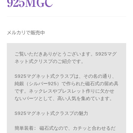
925MGC
ブログ
プライバシーポリシー
メルカリで販売中
マイアカウント
メンバー
ご覧いただきありがとうございます。S925マグ
ネット式クリスプのご紹介です。

会社概要
S925マグネット式クラスプは、その名の通り、
純銀（シルバー925）で作られた磁石式の留め具
商品・サービス
です。ネックレスやブレスレット作りに欠かせ
ないパーツとして、高い人気を集めています。

支払い
S925マグネット式クラスプの魅力

簡単装着: 磁石式なので、カチッと合わせるだ