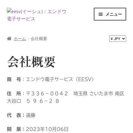
ナ
コ
メニュー
ビ
ン
ゲ
テ
ホーム
ー
ン
ホーム
会社概要
シ
ツ
Exceed expectations
ョ
へ
ン
ス
会社概要
お問い合わせ
へ
キ
ス
ッ
お買い物カゴ
キ
プ
商 号
：エンドウ電子サービス（EESV）
ッ
プ
カート
住 所
：〒３３６－００４２ 埼玉県 さいたま市 南区
大谷口 ５ ９ ６－２ ８
ショップ
代 表：
遠藤
スタートいたしました。
開 業：
2023年10月06日