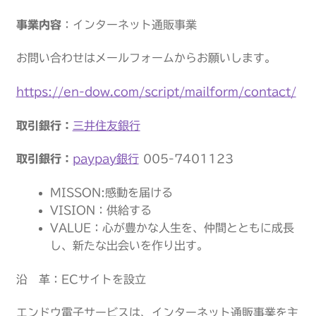
ブログ
事業内容
：インターネット通販事業
プライバシーポリシー
お問い合わせはメールフォームからお願いします。
マイアカウント
https://en-dow.com/script/mailform/contact/
取引銀行：
三井住友銀行
メンバー
取引銀行：
paypay銀行
005-7401123
会社概要
MISSON:感動を届ける
商品・サービス
VISION：供給する
VALUE：心が豊かな人生を、仲間とともに成長
支払い
し、新たな出会いを作り出す。
沿 革：ECサイトを設立
エンドウ電子サービスは、インターネット通販事業を主